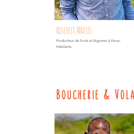
Rosevelt ANILUS
Producteur de fruits et légumes à Vieux-
Habitants
Boucherie & Vola