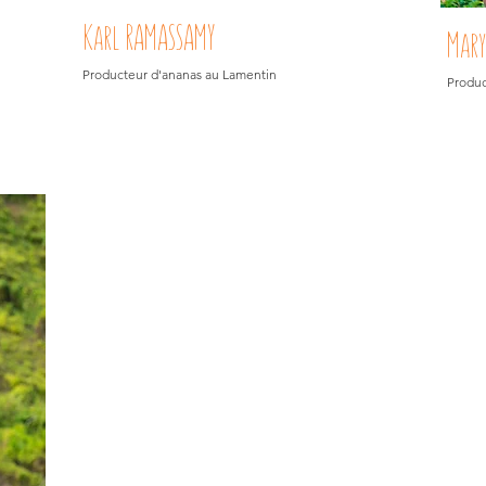
Karl RAMASSAMY
Mary
Producteur d'ananas au Lamentin
Produc