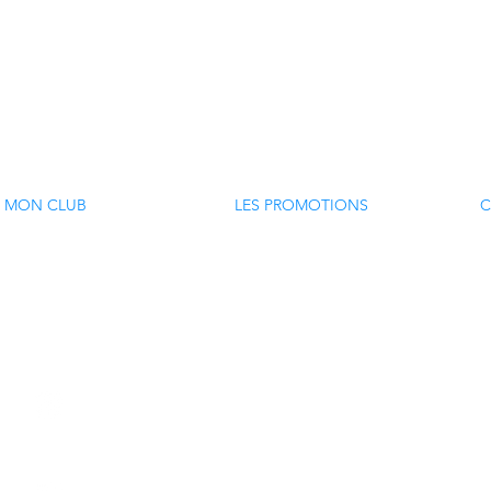
MON CLUB
LES PROMOTIONS
C
Mon club
Les promos de la semaine
N
Mes SmartDeals
Toutes les promos
N
Mes listes de courses
P
R
F
P
C
M
Suivez nous sur Facebook
C
C
C
Suivez nous sur Instagram