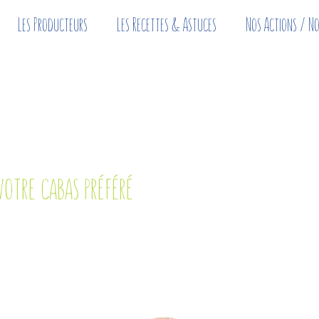
Les Producteurs
Les Recettes & Astuces
Nos Actions / No
votre cabas préféré